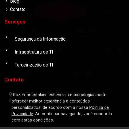
Blog
Contato
Serviços
Segurança da Informação
Infraestrutura de TI
Terceirização de TI
Contato
Rua Amaral Gama, 380 - Santana, São Paulo - SP,
Utilizamos cookies essenciais e tecnologias para
02018-001 - Brasília Trade Center
oferecer melhor experiência e conteúdos
personalizados, de acordo com a nossa
Política de
Privacidade
. Ao continuar navegando, você concorda
com estas condições.